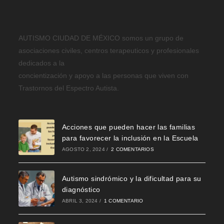
AUTISMO CIUDAD DE MÉXICO somos un grupo de
asociaciones civiles, centros terapeuticos y profesionales
dedicados a la
concientización y apoyo a las personas que viven con
Trastornos del Espectro Autista.
Acciones que pueden hacer las familias
para favorecer la inclusión en la Escuela
AGOSTO 2, 2024
/
2 COMENTARIOS
Autismo sindrómico y la dificultad para su
diagnóstico
ABRIL 3, 2024
/
1 COMENTARIO