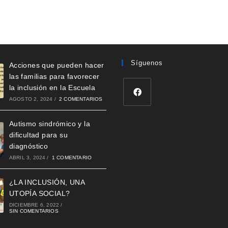
Síguenos
Acciones que pueden hacer
las familias para favorecer
la inclusión en la Escuela
AGOSTO 2, 2024
/
2 COMENTARIOS
Se
Autismo sindrómico y la
abre
dificultad para su
en
diagnóstico
una
ABRIL 3, 2024
/
1 COMENTARIO
nueva
pestaña
¿LA INCLUSIÓN, UNA
UTOPÍA SOCIAL?
DICIEMBRE 6, 2022
/
SIN COMENTARIOS