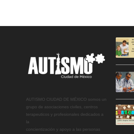
AUTISMO CIUDAD DE MÉXICO somos un
grupo de asociaciones civiles, centros
terapeuticos y profesionales dedicados a
la
concientización y apoyo a las personas