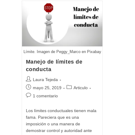
Límite. Imagen de Peggy_Marco en Pixabay
Manejo de límites de
conducta
Autor
Laura Tejeda
de
Publicación
Categoría
mayo 25, 2019
Articulo
la
de
de
Comentarios
1 comentario
entrada:
la
la
de
entrada:
entrada:
la
Los límites conductuales tienen mala
entrada:
fama. Pareciera que es una
imposición o una manera de
demostrar control y autoridad ante