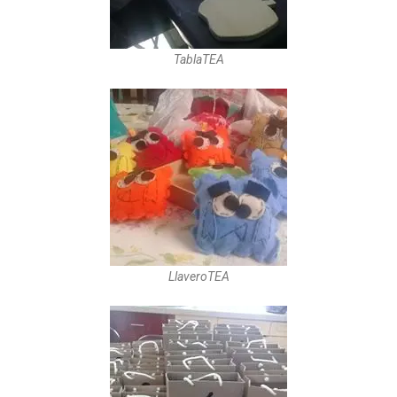
TablaTEA
LlaveroTEA