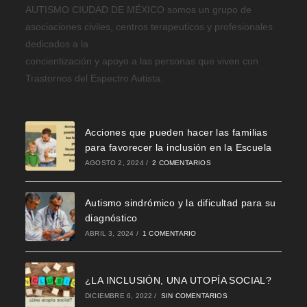
AUTISMO CIUDAD DE MÉXICO somos un grupo de
asociaciones civiles, centros terapeuticos y profesionales
dedicados a la
concientización y apoyo a las personas que viven con
Trastornos del Espectro Autista.
Acciones que pueden hacer las familias
para favorecer la inclusión en la Escuela
AGOSTO 2, 2024
/
2 COMENTARIOS
Autismo sindrómico y la dificultad para su
diagnóstico
ABRIL 3, 2024
/
1 COMENTARIO
¿LA INCLUSIÓN, UNA UTOPÍA SOCIAL?
DICIEMBRE 6, 2022
/
SIN COMENTARIOS