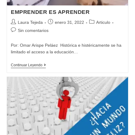
EMPRENDER ES APRENDER
Autor
Publicación
Categoría
Laura Tejeda
enero 31, 2022
Articulo
de
de
de
Comentarios
Sin comentarios
la
la
la
de
entrada:
entrada:
entrada:
la
Por: Omar Arispe Peláez Histórica e histéricamente se ha
entrada:
limitado el acceso a la educación…
EMPRENDER
Continuar Leyendo
ES
APRENDER