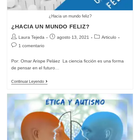
¿Hacia un mundo feliz?
¿HACIA UN MUNDO FELIZ?
Autor
Publicación
Categoría
Laura Tejeda
agosto 13, 2021
Articulo
de
de
de
Comentarios
1 comentario
la
la
la
de
entrada:
entrada:
entrada:
la
Por: Omar Arispe Peláez La ciencia ficción es una forma
entrada:
de pensar en el futuro…
¿HACIA
Continuar Leyendo
UN
MUNDO
FELIZ?