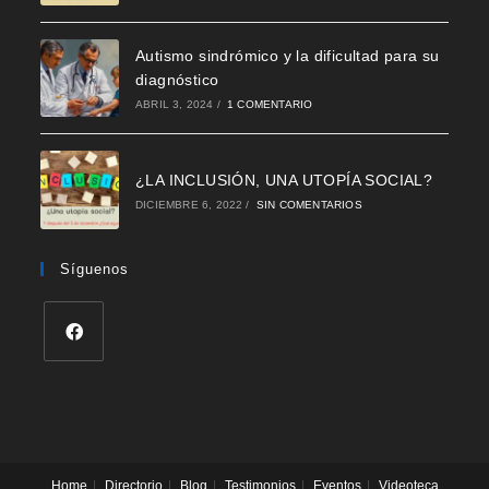
Autismo sindrómico y la dificultad para su
diagnóstico
ABRIL 3, 2024
/
1 COMENTARIO
¿LA INCLUSIÓN, UNA UTOPÍA SOCIAL?
DICIEMBRE 6, 2022
/
SIN COMENTARIOS
Síguenos
Se
abre
en
una
nueva
Home
Directorio
Blog
Testimonios
Eventos
Videoteca