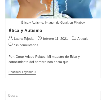
Ética y Autismo. Imagen de Geralt en Pixabay
Ética y Autismo
Autor
Publicación
Categoría
Laura Tejeda
febrero 11, 2021
Articulo
de
de
de
Comentarios
Sin comentarios
la
la
la
de
entrada:
entrada:
entrada:
la
Por: Omar Arispe Peláez Mi maestro de Ética y
entrada:
conocimiento del hombre nos decía que:…
Ética
Continuar Leyendo
y
Autismo
Buscar: