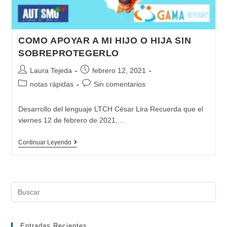
otros
hijos
y
COMO APOYAR A MI HIJO O HIJA SIN
a
SOBREPROTEGERLO
mi
Autor
Publicación
Laura Tejeda
febrero 12, 2021
pareja?
de
de
Categoría
Comentarios
notas rápidas
Sin comentarios
la
la
de
de
entrada:
entrada:
la
la
Desarrollo del lenguaje LTCH César Lira Recuerda que el
entrada:
entrada:
viernes 12 de febrero de 2021,…
COMO
Continuar Leyendo
APOYAR
A
MI
Buscar:
HIJO
O
HIJA
Entradas Recientes