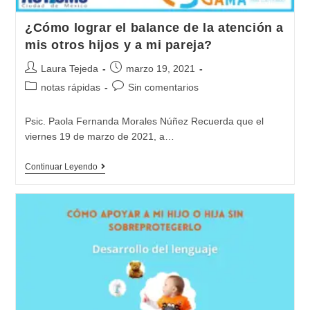
¿Cómo lograr el balance de la atención a
mis otros hijos y a mi pareja?
Autor
Publicación
Laura Tejeda
marzo 19, 2021
de
de
Categoría
Comentarios
notas rápidas
Sin comentarios
la
la
de
de
entrada:
entrada:
la
la
Psic. Paola Fernanda Morales Núñez Recuerda que el
entrada:
entrada:
viernes 19 de marzo de 2021, a…
¿Cómo
Continuar Leyendo
lograr
el
balance
de
la
atención
a
mis