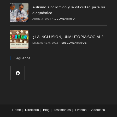
Autismo sindrómico y la dificultad para su
diagnóstico
ABRIL 3, 2024
/
1 COMENTARIO
¿LA INCLUSIÓN, UNA UTOPÍA SOCIAL?
DICIEMBRE 6, 2022
/
SIN COMENTARIOS
Síguenos
Se
abre
en
una
nueva
Home
Directorio
Blog
Testimonios
Eventos
Videoteca
pestaña