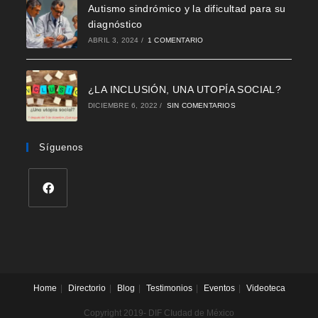
Autismo sindrómico y la dificultad para su
diagnóstico
ABRIL 3, 2024
/
1 COMENTARIO
¿LA INCLUSIÓN, UNA UTOPÍA SOCIAL?
DICIEMBRE 6, 2022
/
SIN COMENTARIOS
Síguenos
Se
abre
en
una
nueva
Home
Directorio
Blog
Testimonios
Eventos
Videoteca
pestaña
Copyright 2019- DIF CIudad de México