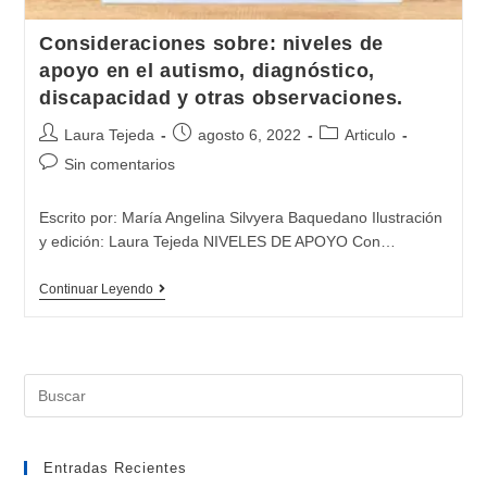
Consideraciones sobre: niveles de
apoyo en el autismo, diagnóstico,
discapacidad y otras observaciones.
Autor
Publicación
Categoría
Laura Tejeda
agosto 6, 2022
Articulo
de
de
de
Comentarios
Sin comentarios
la
la
la
de
entrada:
entrada:
entrada:
la
Escrito por: María Angelina Silvyera Baquedano Ilustración
entrada:
y edición: Laura Tejeda NIVELES DE APOYO Con…
Consideraciones
Continuar Leyendo
sobre:
niveles
de
Buscar:
apoyo
en
el
Entradas Recientes
autismo,