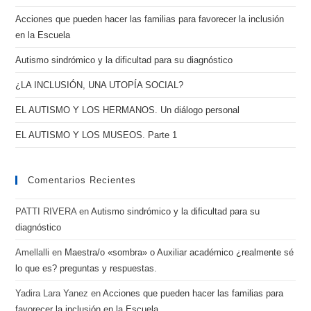
diagnóstico,
Acciones que pueden hacer las familias para favorecer la inclusión
discapacidad
en la Escuela
y
Autismo sindrómico y la dificultad para su diagnóstico
otras
observaciones.
¿LA INCLUSIÓN, UNA UTOPÍA SOCIAL?
EL AUTISMO Y LOS HERMANOS. Un diálogo personal
EL AUTISMO Y LOS MUSEOS. Parte 1
Comentarios Recientes
PATTI RIVERA
en
Autismo sindrómico y la dificultad para su
diagnóstico
Amellalli
en
Maestra/o «sombra» o Auxiliar académico ¿realmente sé
lo que es? preguntas y respuestas.
Yadira Lara Yanez
en
Acciones que pueden hacer las familias para
favorecer la inclusión en la Escuela