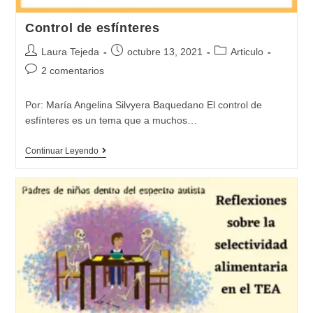
Control de esfínteres
Autor
Publicación
Categoría
Laura Tejeda
octubre 13, 2021
Articulo
de
de
de
Comentarios
2 comentarios
la
la
la
de
entrada:
entrada:
entrada:
la
Por: María Angelina Silvyera Baquedano El control de
entrada:
esfínteres es un tema que a muchos…
Control
Continuar Leyendo
de
esfínteres