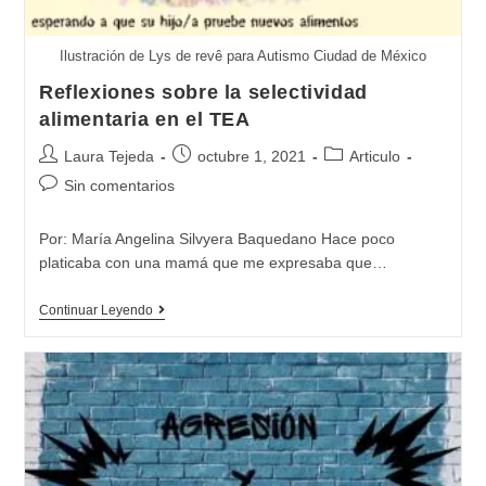
Ilustración de Lys de revê para Autismo Ciudad de México
Reflexiones sobre la selectividad
alimentaria en el TEA
Autor
Publicación
Categoría
Laura Tejeda
octubre 1, 2021
Articulo
de
de
de
Comentarios
Sin comentarios
la
la
la
de
entrada:
entrada:
entrada:
la
Por: María Angelina Silvyera Baquedano Hace poco
entrada:
platicaba con una mamá que me expresaba que…
Reflexiones
Continuar Leyendo
sobre
la
selectividad
alimentaria
en
el