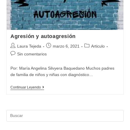
TEA
Agresión y autoagresión
Autor
Publicación
Categoría
Laura Tejeda
marzo 6, 2021
Articulo
de
de
de
Comentarios
Sin comentarios
la
la
la
de
entrada:
entrada:
entrada:
la
Por: María Angelina Silvyera Baquedano Muchos padres
entrada:
de familia de niños y niñas con diagnóstico…
Agresión
Continuar Leyendo
y
autoagresión
Buscar: