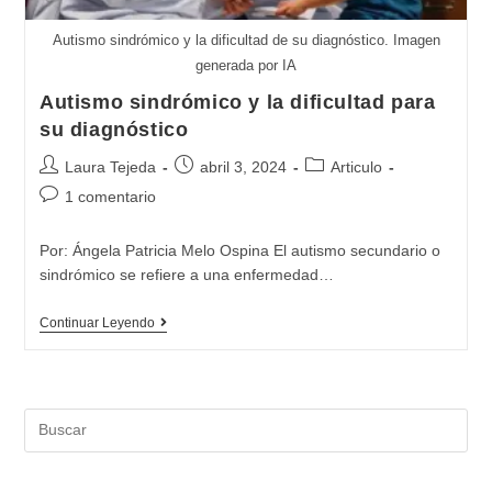
Autismo sindrómico y la dificultad de su diagnóstico. Imagen
generada por IA
Autismo sindrómico y la dificultad para
su diagnóstico
Autor
Publicación
Categoría
Laura Tejeda
abril 3, 2024
Articulo
de
de
de
Comentarios
1 comentario
la
la
la
de
entrada:
entrada:
entrada:
la
Por: Ángela Patricia Melo Ospina El autismo secundario o
entrada:
sindrómico se refiere a una enfermedad…
Autismo
Continuar Leyendo
sindrómico
y
la
Buscar:
dificultad
para
su